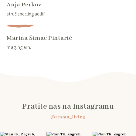
Anja Perkov
struč.spec.ing.aedif.
Marina Šimac Pintarić
mag.ing.arh.
Pratite nas na Instagramu
@amma_living