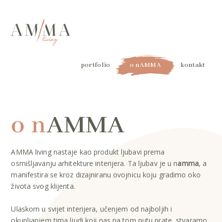
portfolio
o n
AMMA
kontakt
o n
AMMA
AMMA living nastaje kao produkt ljubavi prema
osmišljavanju arhitekture interijera. Ta ljubav je u n
amma
, a
manifestira se kroz dizajniranu ovojnicu koju gradimo oko
života svog klijenta.
Ulaskom u svijet interijera, učenjem od najboljih i
okupljanjem tima ljudi koji nas na tom putu prate, stvaramo